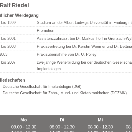
 Ralf Riedel
flicher Werdegang
 bis 1999
Studium an der Albert-Ludwigs-Universität in Freiburg i.B
Promotion
 bis 2001
Assistenzzahnarzt bei Dr. Markus Hoff in Grenzach-Wy
 bis 2003
Praxisvertretung bei Dr. Kerstin Woerner und Dr. Bettina
 2003
Praxisübernahme von Dr. U. Polley
 bis 2007
zweijährige Weiterbildung bei der deutschen Gesellschaft
Implantologen
liedschaften
Deutsche Gesellschaft für Implantologie (DGI)
Deutsche Gesellschaft für Zahn-, Mund- und Kieferkrankheiten (DGZMK)
Mo
Di
Mi
08.00 - 12.30
08.00 - 12.30
08.00 - 12.30
08.