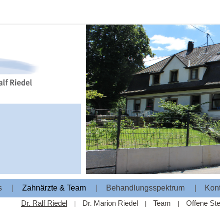
s
|
Zahnärzte & Team
|
Behandlungsspektrum
|
Kont
Dr. Ralf Riedel
Dr. Marion Riedel
Team
Offene Ste
|
|
|