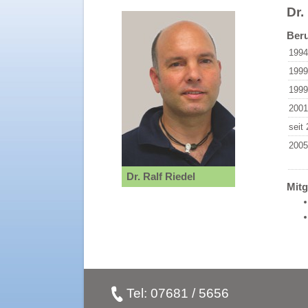
Dr.
Beru
1994
1999
1999
2001
seit
2005
Dr. Ralf Riedel
Mitg
Tel:
07681 / 5656